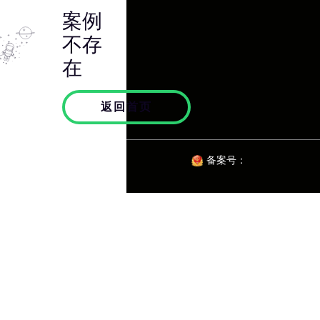
案例
不存
在
返回首页
备案号：