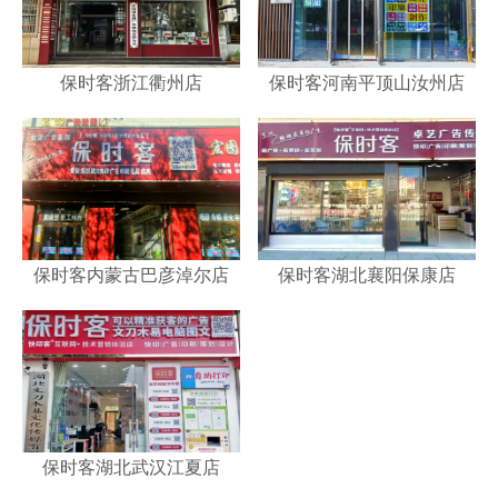
保时客浙江衢州店
保时客河南平顶山汝州店
保时客内蒙古巴彦淖尔店
保时客湖北襄阳保康店
保时客湖北武汉江夏店