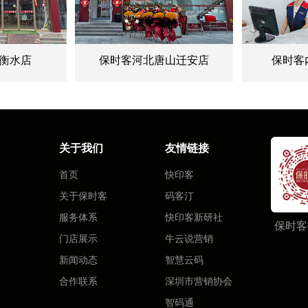
衡水店
保时客河北唐山迁安店
保时客
关于我们
友情链接
首页
快印客
关于保时客
码客汀
服务体系
快印客新研社
保时客
门店展示
牛云说营销
新闻动态
智慧云码
合作联系
深圳市营销协会
智码通