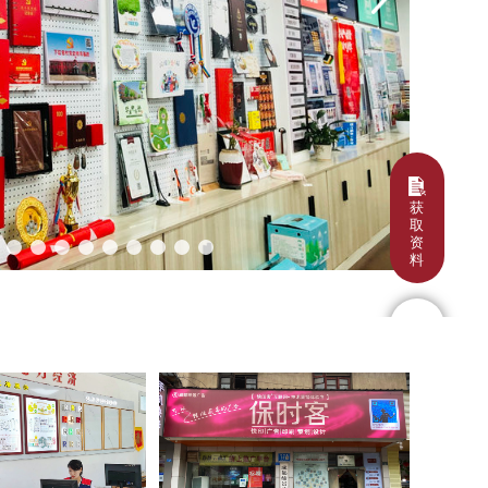
获
取
资
料
咨询
电话