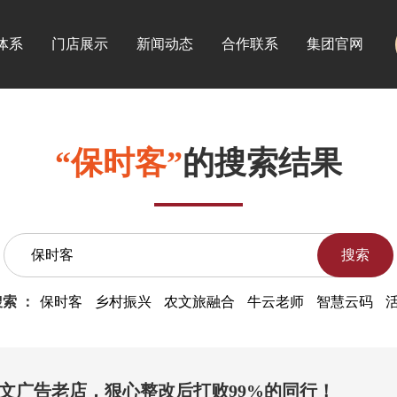
体系
门店展示
新闻动态
合作联系
集团官网
“保时客”
的搜索结果
搜索
索 ：
保时客
乡村振兴
农文旅融合
牛云老师
智慧云码
文广告老店，狠心整改后打败99%的同行！