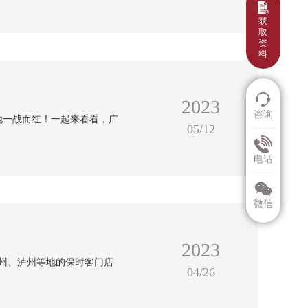
获
取
资
料
2023
咨询
地一战而红！一起来看看，广
05/12
电话
微信
2023
达州、泸州等地的保时客门店
04/26