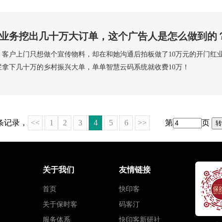
业务挖出几十万大订单，这个广告人是怎么做到的
，客户上门只想做个宣传物料，却在和她沟通后拍板做了10万元的开门红
栏拿下几十万的乡村振兴大单，单单智慧云码系统就收费10万！
 条记录，
<<
1
2
3
4
5
6
>>
第
页
关于我们
友情链接
首页
快印客
关于保时客
码客汀
服务体系
快印客新研社